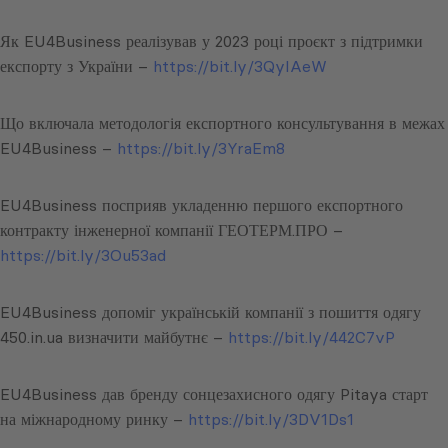
Як EU4Business реалізував у 2023 році проєкт з підтримки
експорту з України –
https://bit.ly/3QyIAeW
Що включала методологія експортного консультування в межах
EU4Business –
https://bit.ly/3YraEm8
EU4Business посприяв укладенню першого експортного
контракту інженерної компанії ГЕОТЕРМ.ПРО –
https://bit.ly/3Ou53ad
EU4Business допоміг українській компанії з пошиття одягу
450.in.ua визначити майбутнє –
https://bit.ly/442C7vP
EU4Business дав бренду сонцезахисного одягу Pitaya старт
на міжнародному ринку –
https://bit.ly/3DV1Ds1