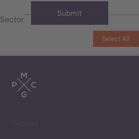
Sector
Select All
Tourism
Trade
Agriculture and Food
Sectors
Security