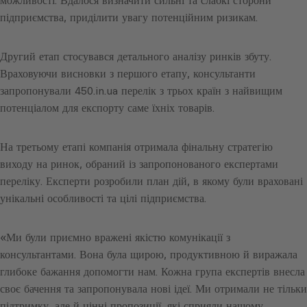
можливості. Вдалося визначити сильні та слабкі сторони
підприємства, приділити увагу потенційним ризикам.
Другий етап стосувався детального аналізу ринків збуту.
Враховуючи висновки з першого етапу, консультанти
запропонували 450.in.ua перелік з трьох країн з найвищим
потенціалом для експорту саме їхніх товарів.
На третьому етапі компанія отримала фінальну стратегію
виходу на ринок, обраний із запропонованого експертами
переліку. Експерти розробили план дій, в якому були враховані
унікальні особливості та цілі підприємства.
«Ми були приємно вражені якістю комунікації з
консультантами. Вона була щирою, продуктивною й виражала
глибоке бажання допомогти нам. Кожна група експертів внесла
своє бачення та запропонувала нові ідеї. Ми отримали не тільки
підтримку, але й цінні пропозиції, які сприяли нашому