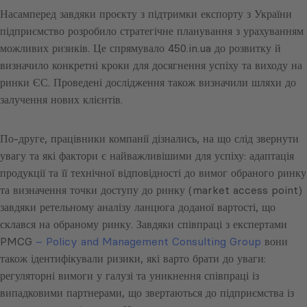
Насамперед завдяки проєкту з підтримки експорту з України
підприємство розробило стратегічне планування з урахуванням
можливих ризиків. Це спрямувало 450.in.ua до розвитку й
визначило конкретні кроки для досягнення успіху та виходу на
ринки ЄС. Проведені дослідження також визначили шляхи до
залучення нових клієнтів.
По-друге, працівники компанії дізнались, на що слід звернути
увагу та які фактори є найважливішими для успіху: адаптація
продукції та її технічної відповідності до вимог обраного ринку
та визначення точки доступу до ринку (market access point)
завдяки ретельному аналізу ланцюга доданої вартості, що
склався на обраному ринку. Завдяки співпраці з експертами
PMCG
– Policy and Management
Consulting Group
вони
також ідентифікували ризики, які варто брати до уваги:
регуляторні вимоги у галузі та уникнення співпраці із
випадковими партнерами, що звертаються до підприємства із