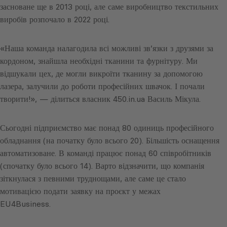
засноване ще в 2013 році, але саме виробництво текстильних
виробів розпочало в 2022 році.
«Наша команда налагодила всі можливі зв’язки з друзями за
кордоном, знайшла необхідні тканини та фурнітуру. Ми
відшукали цех, де могли викроїти тканину за допомогою
лазера, залучили до роботи професійних швачок. І почали
творити!», — ділиться власник 450.in.ua Василь Мікула.
Сьогодні підприємство має понад 80 одиниць професійного
обладнання (на початку було всього 20). Більшість оснащення
автоматизоване. В команді працює понад 60 співробітників
(спочатку було всього 14). Варто відзначити, що компанія
зіткнулася з певними труднощами, але саме це стало
мотивацією подати заявку на проєкт у межах
EU4Business.