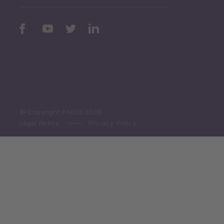
Periodic
Issues
Select All
© Copyright PMCG 2026
Legal Notice
Privacy Policy
Monthly Tourism Update
Black Sea Bulletin
Sector Snapshot