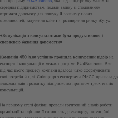
про програму
EU4Business
, яка надає підтримку малим та
середнім підприємствам, подали заявку зі сподіванням
отримати допомогу для пошуку й розвитку нових
можливостей, залучення клієнтів, розширення ринку збуту».
«Комунікація з консультантами була продуктивною і
сповненою бажання допомогти»
Компанія 450.in.ua успішно пройшла конкурсний відбір
на
експортні консультації в межах програми EU4Business. Вже
під час цього процесу компанії вдалося чітко сформулювати
свої потреби й цілі. Співпраця з експертами PMCG призвела до
знакових змін і розвитку підприємства протягом трьох етапів
консультацій.
На першому етапі фахівці провели ґрунтовний аналіз роботи
організації та оцінили її готовність до експорту, потенційні