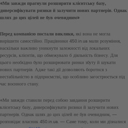
«Ми завжди прагнули розширити клієнтську базу,
диверсифікувати ризики й залучити нових партнерів. Однак
шлях до цих цілей не був очевидним»
Перед компанією постали виклики
,
які вона не могла
вирішити самостійно. Працівники 450.in.ua мали розуміння,
наскільки важливо уникнути залежності від локальних
ресурсів, клієнтів, що обмежувало б діяльність бізнесу. Для
цього необхідно було розширювати ринки збуту й шукати
нових партнерів. Адже такі дії дозволяють боротися з
нестабільністю в підприємстві, що особливо загострюється під
час воєнного стану.
«Ми завжди ставили перед собою завдання розширити
клієнтську базу, диверсифікувати ризики й залучити нових
партнерів. Однак шлях до цих цілей не був очевидним, —
розповідає власник 450.in.ua. — Саме тому, коли ми дізналися