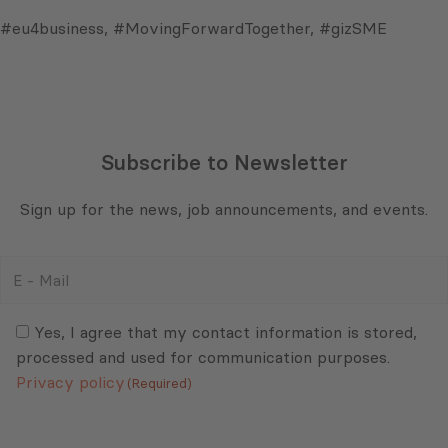
#eu4business, #MovingForwardTogether, #gizSME
​​
Subscribe to Newsletter
Sign up for the news, job announcements, and events.
E
-
Mail
Consent
(Required)
(Required)
Yes, I agree that my contact information is stored,
processed and used for communication purposes.
Privacy policy
(Required)