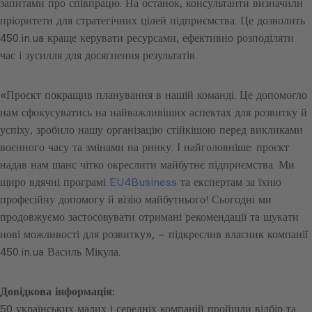
запитами про співпрацю. На останок, консультанти визначили
пріоритети для стратегічних цілей підприємства. Це дозволить
450.in.ua краще керувати ресурсами, ефективно розподіляти
час і зусилля для досягнення результатів.
«Проєкт покращив планування в нашій команді. Це допомогло
нам сфокусуватись на найважливіших аспектах для розвитку й
успіху, зробило нашу організацію стійкішою перед викликами
воєнного часу та змінами на ринку. І найголовніше: проєкт
надав нам шанс чітко окреслити майбутнє підприємства. Ми
щиро вдячні програмі
EU4Business
та експертам за їхню
професійну допомогу й візію майбутнього! Сьогодні ми
продовжуємо застосовувати отримані рекомендації та шукати
нові можливості для розвитку», – підкреслив власник компанії
450.in.ua Василь Мікула.
Довідкова інформація:
50 українських малих і середніх компаній пройшли відбір та