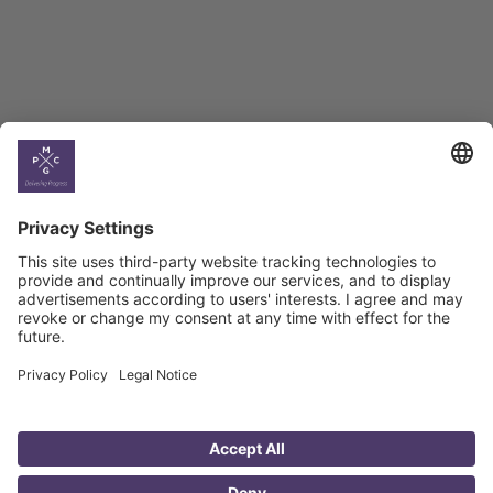
Climate
Country
Profiles
Select All
Georgia
Armenia