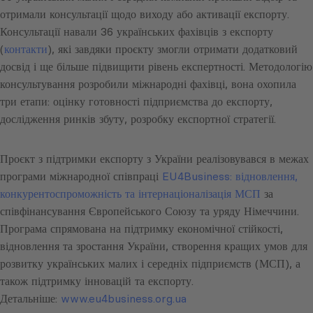
отримали консультації щодо виходу або активації експорту.
Консультації навали 36 українських фахівців з експорту
(
контакти
), які завдяки проєкту змогли отримати додатковий
досвід і ще більше підвищити рівень експертності. Методологію
консультування розробили міжнародні фахівці, вона охопила
три етапи: оцінку готовності підприємства до експорту,
дослідження ринків збуту, розробку експортної стратегії.
Проєкт з підтримки експорту з України реалізовувався в межах
програми міжнародної співпраці
EU4Business: відновлення,
конкурентоспроможність та інтернаціоналізація МСП
за
співфінансування Європейського Союзу та уряду Німеччини.
Програма спрямована на підтримку економічної стійкості,
відновлення та зростання України, створення кращих умов для
розвитку українських малих і середніх підприємств (МСП), а
також підтримку інновацій та експорту.
Детальніше:
www.eu4business.org.ua